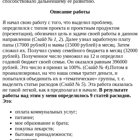
способствовало дальнейшему ее развитию.
Описание работы
Я начал свою работу с того, что выделил проблему,
определился с типом проекта и проектным продуктом
(презентация), обозначил цель и задачи своей работы в данном
направлении (
Слайд № 1, 2
). Далее узнал заработную плату
папы (17000 рублей) и мамы (15000 рублей) в месяц. Затем
сложил их. Получил сумму семейного бюджета в месяц (32000
рублей). Полученное число умножил на 12 и определил
годовой бюджет своей семьи. Он оказался равным 396000
рублей. Это число я принял за 100%. (
Слайд № 4
).Потом я
проанализировал, на что наша семья тратит деньги, и
попытался объединить их в «тематические» группы, т. е.
выделить статьи расходов (
Слайд № 5
). Эта работа оказалась
не такой легкой, как я предполагал в начале.
В результате
работы над этим у меня определилось 9 статей расходов.
Это
:
оплата коммунальных услуг;
питание;
мое образование и брата;
покупка лекарств;
бытовые принадлежности;
транспорт