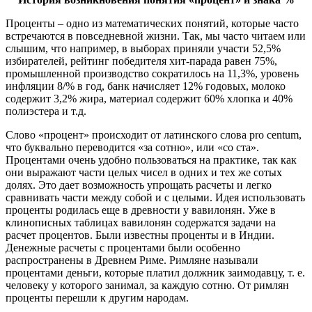
Проценты – одно из математических понятий, которые часто
встречаются в повседневной жизни. Так, мы часто читаем или
слышим, что например, в выборах приняли участи 52,5%
избирателей, рейтинг победителя хит-парада равен 75%,
промышленной производство сократилось на 11,3%, уровень
инфляции 8/% в год, банк начисляет 12% годовых, молоко
содержит 3,2% жира, материал содержит 60% хлопка и 40%
полиэстера и т.д.
Слово «процент» происходит от латинского слова pro centum,
что буквально переводится «за сотню», или «со ста».
Процентами очень удобно пользоваться на практике, так как
они выражают части целых чисел в одних и тех же сотых
долях. Это дает возможность упрощать расчеты и легко
сравнивать части между собой и с целыми. Идея использовать
проценты родилась еще в древности у вавилонян. Уже в
клинописных таблицах вавилонян содержатся задачи на
расчет процентов. Были известны проценты и в Индии.
Денежные расчеты с процентами были особенно
распространены в Древнем Риме. Римляне называли
процентами деньги, которые платил должник заимодавцу, т. е.
человеку у которого занимал, за каждую сотню. От римлян
проценты перешли к другим народам.