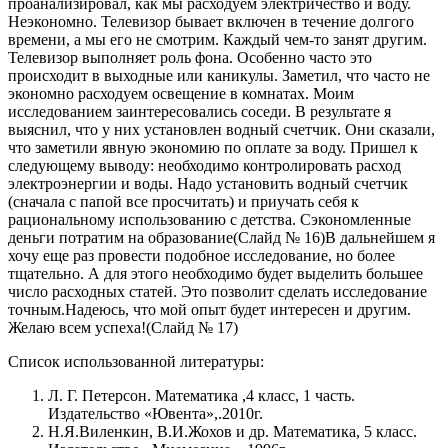
проанализировал, как мы расходуем электричество и воду.
Неэкономно. Телевизор бывает включен в течение долгого
времени, а мы его не смотрим. Каждый чем-то занят другим.
Телевизор выполняет роль фона. Особенно часто это
происходит в выходные или каникулы. Заметил, что часто не
экономно расходуем освещение в комнатах. Моим
исследованием заинтересовались соседи. В результате я
выяснил, что у них установлен водный счетчик. Они сказали,
что заметили явную экономию по оплате за воду. Пришел к
следующему выводу: необходимо контролировать расход
электроэнергии и воды. Надо установить водный счетчик
(сначала с папой все просчитать) и приучать себя к
рациональному использованию с детства. Сэкономленные
деньги потратим на образование(Слайд № 16)В дальнейшем я
хочу еще раз провести подобное исследование, но более
тщательно. А для этого необходимо будет выделить большее
число расходных статей. Это позволит сделать исследование
точным.Надеюсь, что мой опыт будет интересен и другим.
Желаю всем успеха!(Слайд № 17)
Список использованной литературы:
Л. Г. Петерсон. Математика ,4 класс, 1 часть.
Издательство «Ювента»,.2010г.
Н.Я.Виленкин, В.И.Жохов и др. Математика, 5 класс.