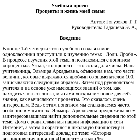
Учебный проект
Проценты и жизнь моей семьи
Автор: Гогузоков Т. Т.
Руководитель: Гаджиева Э. А.,
Введение
В конце 1-й четверти этого учебного года я и мои
одноклассники приступили к изучению темы: «Доли. Дроби».
В процессе изучения этой темы я познакомился с понятием
«проценты». Узнал, что процент – это сотая доля числа. Наша
учительница, Эльмира Аркадьевна, объяснила нам, что части
величин, которые выражаются дробями со знаменателем 100,
записываются следующим образом . Затем под руководством
учителя и на основе уже имеющихся знаний о том, как
находить часть от числа, мы сами «открыли» новое для себя
знание, как вычисляются проценты. Это оказалось очень
интересным. Ведь с этим понятием мы сталкиваемся часто,
особенно в магазинах. Эльмира Аркадьевна предложила всем
заинтересовавшимся найти дополнительные сведения по этой
теме. Дома с родителями мы нашли информацию в сети
Интернет, а затем я обратился в школьную библиотеку и
подготовил интересный доклад по теме: «История
возникновения понятия «Процент» и знака %».