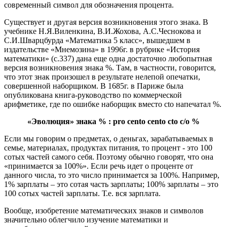
современный символ для обозначения процента.
Существует и другая версия возникновения этого знака. В
учебнике Н.Я.Виленкина, В.И.Жохова, А.С.Чеснокова и
С.И.Шварцбурда «Математика 5 класс», вышедшем в
издательстве «Мнемозина» в 1996г. в рубрике «История
математики» (с.337) дана еще одна достаточно любопытная
версия возникновения знака %. Там, в частности, говорится,
что этот знак произошел в результате нелепой опечатки,
совершенной наборщиком. В 1685г. в Париже была
опубликована книга-руководство по коммерческой
арифметике, где по ошибке наборщик вместо cto напечатал %.
«Эволюция» знака % : pro cento cento cto c/o %
Если мы говорим о предметах, о деньгах, зарабатываемых в
семье, материалах, продуктах питания, то процент - это 100
сотых частей самого себя. Поэтому обычно говорят, что она
«принимается за 100%». Если речь идет о проценте от
данного числа, то это число принимается за 100%. Например,
1% зарплаты – это сотая часть зарплаты; 100% зарплаты – это
100 сотых частей зарплаты. Т.е. вся зарплата.
Вообще, изобретение математических знаков и символов
значительно облегчило изучение математики и