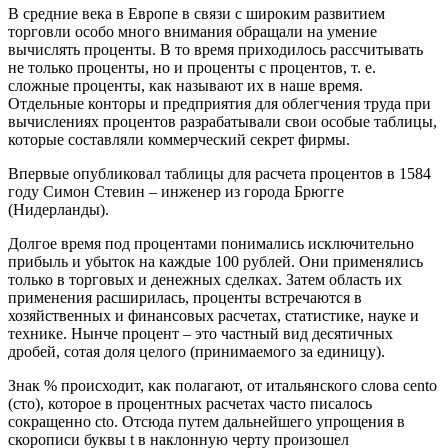
В средние века в Европе в связи с широким развитием
торговли особо много внимания обращали на умение
вычислять проценты. В то время приходилось рассчитывать
не только проценты, но и проценты с процентов, т. е.
сложные проценты, как называют их в наше время.
Отдельные конторы и предприятия для облегчения труда при
вычислениях процентов разрабатывали свои особые таблицы,
которые составляли коммерческий секрет фирмы.
Впервые опубликовал таблицы для расчета процентов в 1584
году Симон Стевин – инженер из города Брюгге
(Нидерланды).
Долгое время под процентами понимались исключительно
прибыль и убыток на каждые 100 рублей. Они применялись
только в торговых и денежных сделках. Затем область их
применения расширилась, проценты встречаются в
хозяйственных и финансовых расчетах, статистике, науке и
технике. Нынче процент – это частный вид десятичных
дробей, сотая доля целого (принимаемого за единицу).
Знак % происходит, как полагают, от итальянского слова cento
(сто), которое в процентных расчетах часто писалось
сокращенно cto. Отсюда путем дальнейшего упрощения в
скорописи буквы t в наклонную черту произошел