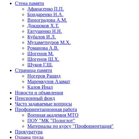
Стена памяти
Афанасенко П.П.
Бондаренко Н.А.
Виноградова А.М.
Докшоков Х.Т.
Евтушенко Н.Н.
Кубалов И.Л.
Мухаметнуров М.Х.
Романова А.В.
Шогенов М.
Шогенов Ш.Х.
Шуков Г.Ш.
Страница памяти
Ногеров Рашид
Маремкулов Азамат
Калов Инал
Новости и объявления
Пенсионный фонд
Часто задаваемые вопросы
Профориентационная работа
Военная академия МТО
ПОУ "МК "Полиглот"
Материалы по курсу "Профориентация"
Прокуратура
Охрана труда