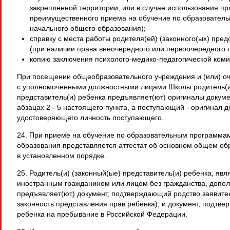
закрепленной территории, или в случае использования пр
преимущественного приема на обучение по образовател
начального общего образования);
справку с места работы родителя(ей) (законного(ых) пред
(при наличии права внеочередного или первоочередного 
копию заключения психолого-медико-педагогической коми
При посещении общеобразовательного учреждения и (или) о
с уполномоченными должностными лицами Школы родитель(и
представитель(и) ребенка предъявляет(ют) оригиналы докуме
абзацах 2 - 5 настоящего пункта, а поступающий - оригинал д
удостоверяющего личность поступающего.
24. При приеме на обучение по образовательным программа
образования представляется аттестат об основном общем об
в установленном порядке.
25. Родитель(и) (законный(ые) представитель(и) ребенка, яв
иностранным гражданином или лицом без гражданства, допо
предъявляет(ют) документ, подтверждающий родство заявител
законность представления прав ребенка), и документ, подтв
ребенка на пребывание в Российской Федерации.