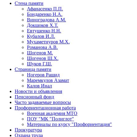
Стена памяти
Афанасенко П.П.
Бондаренко Н.А.
Виноградова А.М.
Докшоков Х.Т.
Евтушенко Н.Н.
Кубалов И.Л.
Мухаметнуров М.Х.
Романова А.В.
Шогенов М.
Шогенов Ш.Х.
Шуков Г.Ш.
Страница памяти
Ногеров Рашид
Маремкулов Азамат
Калов Инал
Новости и объявления
Пенсионный фонд
Часто задаваемые вопросы
Профориентационная работа
Военная академия МТО
ПОУ "МК "Полиглот"
Материалы по курсу "Профориентация"
Прокуратура
Охрана труда