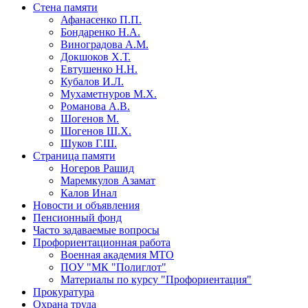
Стена памяти
Афанасенко П.П.
Бондаренко Н.А.
Виноградова А.М.
Докшоков Х.Т.
Евтушенко Н.Н.
Кубалов И.Л.
Мухаметнуров М.Х.
Романова А.В.
Шогенов М.
Шогенов Ш.Х.
Шуков Г.Ш.
Страница памяти
Ногеров Рашид
Маремкулов Азамат
Калов Инал
Новости и объявления
Пенсионный фонд
Часто задаваемые вопросы
Профориентационная работа
Военная академия МТО
ПОУ "МК "Полиглот"
Материалы по курсу "Профориентация"
Прокуратура
Охрана труда