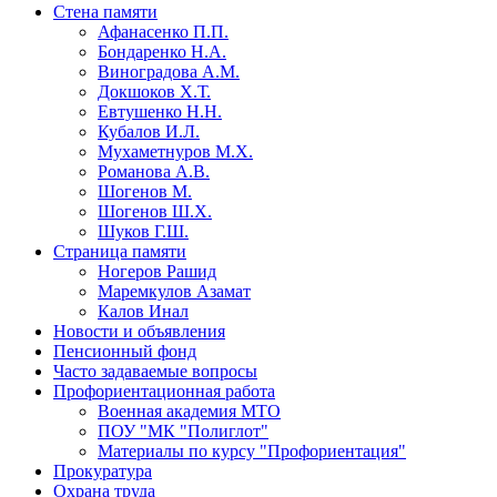
Стена памяти
Афанасенко П.П.
Бондаренко Н.А.
Виноградова А.М.
Докшоков Х.Т.
Евтушенко Н.Н.
Кубалов И.Л.
Мухаметнуров М.Х.
Романова А.В.
Шогенов М.
Шогенов Ш.Х.
Шуков Г.Ш.
Страница памяти
Ногеров Рашид
Маремкулов Азамат
Калов Инал
Новости и объявления
Пенсионный фонд
Часто задаваемые вопросы
Профориентационная работа
Военная академия МТО
ПОУ "МК "Полиглот"
Материалы по курсу "Профориентация"
Прокуратура
Охрана труда