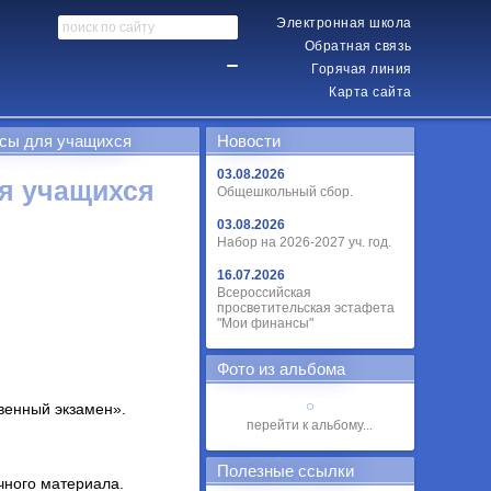
Электронная школа
Обратная связь
Горячая линия
Карта сайта
сы для учащихся
Новости
03.08.2026
я учащихся
Общешкольный сбор.
03.08.2026
Набор на 2026-2027 уч. год.
16.07.2026
Всероссийская
просветительская эстафета
"Мои финансы"
Фото из альбома
венный экзамен».
перейти к альбому...
Полезные ссылки
чного материала.