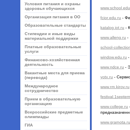
Условия питания и охраны
www.school.edu
здоровья обучающихся
Организация питания в ОО
fcior.edu.ru
- Фе
Образовательные стандарты
katalog.iot.ru
- 
Стипендии и иные виды
www.alleng.ru
-
материальной поддержки
Платные образовательные
school-collectio
услуги
window.edu.ru
-
Финансово-хозяйственная
деятельность
www.ndce.ru
- 
Вакантные места для приема
yotx.ru
- Сервис
(перевода)
Международное
www.rm.kirov.ru
сотрудничество
festival.1septe
Прием в образовательную
организацию
www.college.ru
Всероссийские предметные
предназначенн
олимпиады
www.gramota.r
ГИА