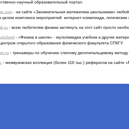
ественно-научный образовательный портал.
ne.com
- на сайте «Занимательная математика школьникам» любо
в целом комплексе мероприятий: интернет-олимпиада, логические и
sk.ru
- всем любителям физики заглянуть на этот сайт просто необ
u/school
- «Физика в школе» - мультимедиа учебник и другие матер
центром открытого образования физического факультета СПбГУ.
nm.ru
- тренажеры по обучению слепому десятипальцевому методу 
u
- межвузовская коллекция (более 110 тыс.) рефератов на сайте 