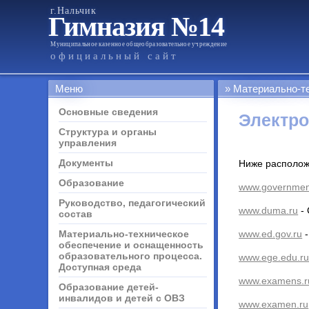
г.Нальчик
Гимназия №14
Муниципальное казенное общеобразовательное учреждение
официальный сайт
Меню
Материально-т
Основные сведения
Электро
Структура и органы
управления
Документы
Ниже располож
Образование
www.governmen
Руководство, педагогический
www.duma.ru
- 
состав
Материально-техническое
www.ed.gov.ru
-
обеспечение и оснащенность
образовательного процесса.
www.ege.edu.r
Доступная среда
www.examens.r
Образование детей-
инвалидов и детей с ОВЗ
www.examen.ru