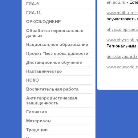
en.edu.ru
- Ест
ГИА-9
ГИА-11
www.math-on-li
поучаствовать 
ОРКСЭ/ОДНКНР
physicomp.lipet
Обработка персональных
данных
www.phys.spb.r
Национальное образование
Региональным 
Проект "Без срока давности"
quickkeyboard.
Дистанционное обучение
www.eduworld.r
Наставничество
НОКО
Воспитательная работа
Антитеррористическая
защищенность
Гимназия
Материалы
Традиции