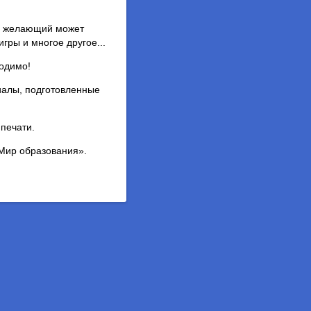
й желающий может
гры и многое другое...
ходимо!
иалы, подготовленные
печати.
«Мир образования».