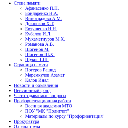
Стена памяти
Афанасенко П.П.
Бондаренко Н.А.
Виноградова А.М.
Докшоков Х.Т.
Евтушенко Н.Н.
Кубалов И.Л.
Мухаметнуров М.Х.
Романова А.В.
Шогенов М.
Шогенов Ш.Х.
Шуков Г.Ш.
Страница памяти
Ногеров Рашид
Маремкулов Азамат
Калов Инал
Новости и объявления
Пенсионный фонд
Часто задаваемые вопросы
Профориентационная работа
Военная академия МТО
ПОУ "МК "Полиглот"
Материалы по курсу "Профориентация"
Прокуратура
Охрана труда