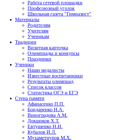
Работа сетевой площадки
Профсоюзный уголок
Школьная газета "Гимназист"
Материалы
Родителям
Учителям
Ученикам
Традиции
Визитная карточка
Олимпиады и конкурсы
Праздники
Ученики
Наши медалисты
Известные воспитанники
Результаты олимпиад
Список классов
Статистика ОГЭ и ЕГЭ
Стена памяти
Афанасенко П.П.
Бондаренко Н.А.
Виноградова А.М.
Докшоков Х.Т.
Евтушенко Н.Н.
Кубалов И.Л.
Мухаметнуров М.Х.