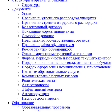
Структура и органы управления
Структура
Документы
Устав
Правила внутреннего распорядка учащихся
Правила внутреннего трудового распорядка
Коллективный договор
Локальные нормативные акты
Самообследование
Предписания государственных органов
Правила приёма обучающихся
Режим занятий обучающихся
Организация промежуточной аттестации
Формы, периодичность и порядок текущего контрол
Порядок и основания перевода, отчисления обучаю
Порядок оформления возникновения, приостановл
Платные образовательные услуги
Комплектование первых классов
Родительская плата
Акт готовности
Эффективный контракт
Антикоррупция
Паспорт доступности
Образование
Образовательная программа