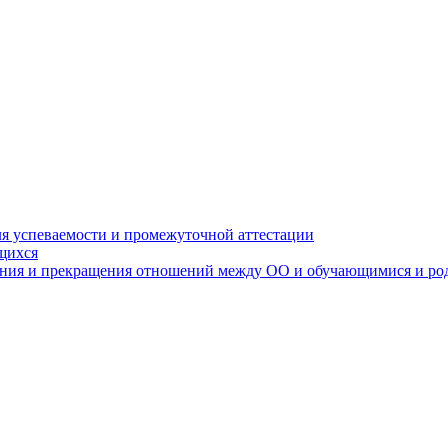
я успеваемости и промежуточной аттестации
щихся
ения и прекращения отношений между ОО и обучающимися и ро