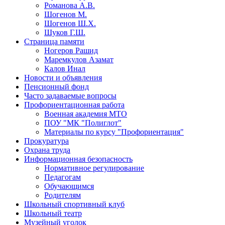
Романова А.В.
Шогенов М.
Шогенов Ш.Х.
Шуков Г.Ш.
Страница памяти
Ногеров Рашид
Маремкулов Азамат
Калов Инал
Новости и объявления
Пенсионный фонд
Часто задаваемые вопросы
Профориентационная работа
Военная академия МТО
ПОУ "МК "Полиглот"
Материалы по курсу "Профориентация"
Прокуратура
Охрана труда
Информационная безопасность
Нормативное регулирование
Педагогам
Обучающимся
Родителям
Школьный спортивный клуб
Школьный театр
Музейный уголок