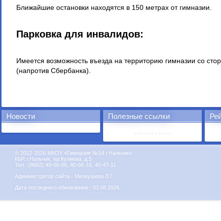
Ближайшие остановки находятся в 150 метрах от гимназии.
Парковка для инвалидов:
Имеется возможность въезда на территорию гимназии со сто
(напротив Сбербанка).
Новости
Полезные ссылки
Рей
© 2012-2026 МКОУ «Гимназия №14 г.Нальчик»
КБР, г.Нальчик, пр.Кулиева, д.5
Тел.: (8662) 40-66-05, 40-66-16, 40-47-11
Администратор сайта - Мизаушева Л.Г.
Дата последнего обновления - 03.08.2026