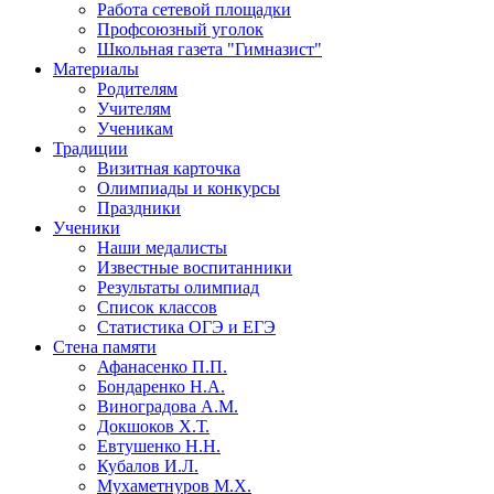
Работа сетевой площадки
Профсоюзный уголок
Школьная газета "Гимназист"
Материалы
Родителям
Учителям
Ученикам
Традиции
Визитная карточка
Олимпиады и конкурсы
Праздники
Ученики
Наши медалисты
Известные воспитанники
Результаты олимпиад
Список классов
Статистика ОГЭ и ЕГЭ
Стена памяти
Афанасенко П.П.
Бондаренко Н.А.
Виноградова А.М.
Докшоков Х.Т.
Евтушенко Н.Н.
Кубалов И.Л.
Мухаметнуров М.Х.