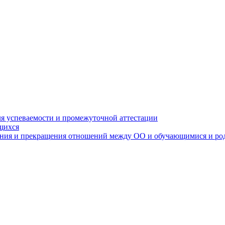
я успеваемости и промежуточной аттестации
щихся
ения и прекращения отношений между ОО и обучающимися и ро