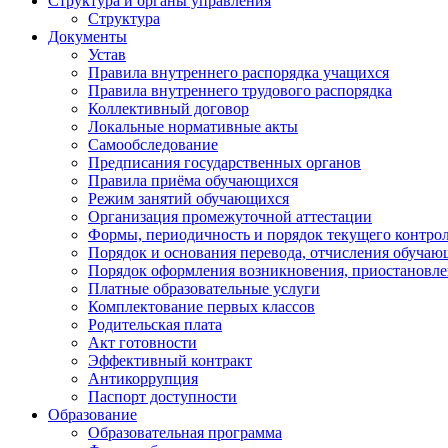
Структура и органы управления
Структура
Документы
Устав
Правила внутреннего распорядка учащихся
Правила внутреннего трудового распорядка
Коллективный договор
Локальные нормативные акты
Самообследование
Предписания государственных органов
Правила приёма обучающихся
Режим занятий обучающихся
Организация промежуточной аттестации
Формы, периодичность и порядок текущего контрол
Порядок и основания перевода, отчисления обучаю
Порядок оформления возникновения, приостановл
Платные образовательные услуги
Комплектование первых классов
Родительская плата
Акт готовности
Эффективный контракт
Антикоррупция
Паспорт доступности
Образование
Образовательная программа