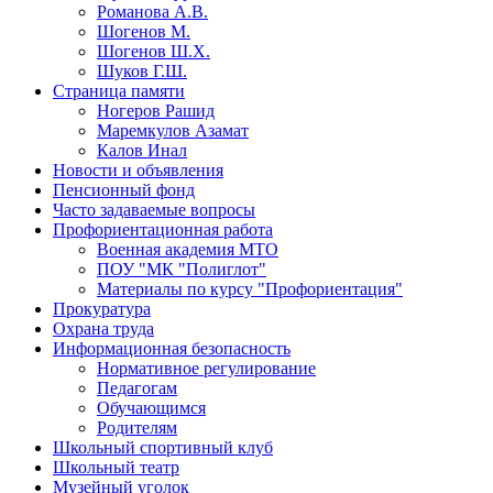
Романова А.В.
Шогенов М.
Шогенов Ш.Х.
Шуков Г.Ш.
Страница памяти
Ногеров Рашид
Маремкулов Азамат
Калов Инал
Новости и объявления
Пенсионный фонд
Часто задаваемые вопросы
Профориентационная работа
Военная академия МТО
ПОУ "МК "Полиглот"
Материалы по курсу "Профориентация"
Прокуратура
Охрана труда
Информационная безопасность
Нормативное регулирование
Педагогам
Обучающимся
Родителям
Школьный спортивный клуб
Школьный театр
Музейный уголок